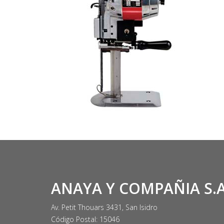
ANAYA Y COMPAÑIA S.A
Av. Petit Thouars 3431, San Isidro
Código Postal: 15046