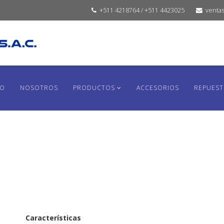
+511 4218764 / +511 4423025
venta
IO
NOSOTROS
PRODUCTOS
ACCESORIOS
REPUES
Características