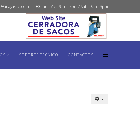
s@anayasac.com
Lun - Vier 9am - 7pm / Sab. 9am - 3pm
TOS
SOPORTE TÉCNICO
CONTACTOS