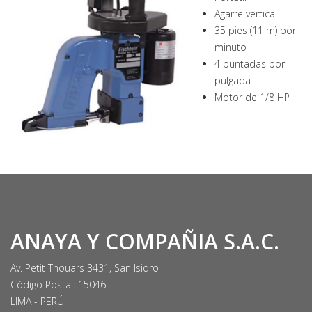
Agarre vertical
35 pies (11 m) por
minuto
4 puntadas por
pulgada
Motor de 1/8 HP
ANAYA Y COMPAÑIA S.A.C.
Av. Petit Thouars 3431, San Isidro
Código Postal: 15046
LIMA - PERÚ