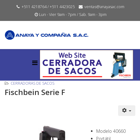
+511 4218764 / +511 4423025
ventas@anayasac.com
Lun - Vier 9am - 7pm / Sab. 9am - 3pm
CERRADORAS DE SACOS
Fischbein Serie F
Modelo 40660
Portátil