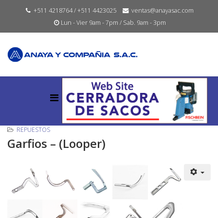
+511 4218764 / +511 4423025
ventas@anayasac.com
Lun - Vier 9am - 7pm / Sab. 9am - 3pm
REPUESTOS
Garfios – (Looper)