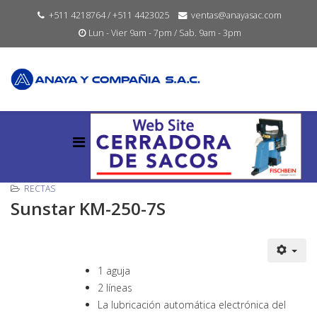
+511 4218764 / +511 4423025
ventas@anayasac.com
Lun - Vier 9am - 7pm / Sab. 9am - 3pm
RECTAS
Sunstar KM-250-7S
1 aguja
2 líneas
La lubricación automática electrónica del