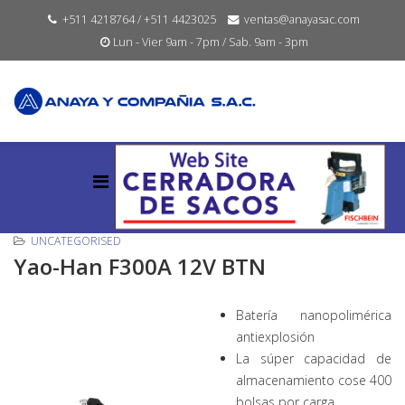
+511 4218764 / +511 4423025
ventas@anayasac.com
Lun - Vier 9am - 7pm / Sab. 9am - 3pm
UNCATEGORISED
Yao-Han F300A 12V BTN
Batería nanopolimérica
antiexplosión
La súper capacidad de
almacenamiento cose 400
bolsas por carga